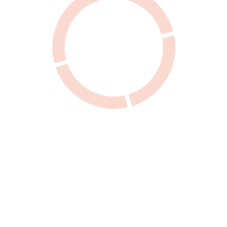
Stratégie nationale d’achat
d’aliments québécois (SNAAQ)
Centre d’innovation sociale en
agriculture (CISA)